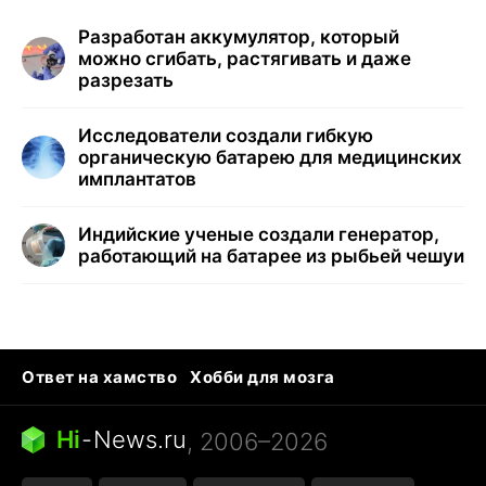
Разработан аккумулятор, который
можно сгибать, растягивать и даже
разрезать
Исследователи создали гибкую
органическую батарею для медицинских
имплантатов
Индийские ученые создали генератор,
работающий на батарее из рыбьей чешуи
Ответ на хамство
Хобби для мозга
Бензин 100 vs 95
Тунцы в океанариуме
Следующая пандемия
Google Maps открытие
Hi
-
News.ru
, 2006–2026