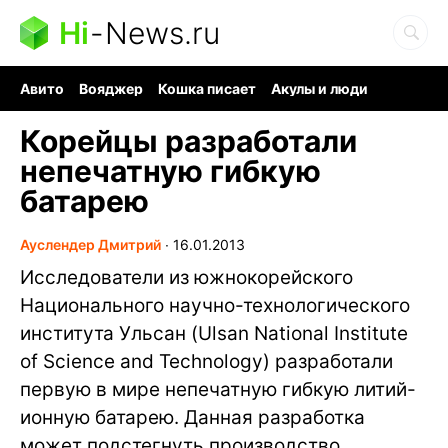
Hi
-
News.ru
Авито
Вояджер
Кошка писает
Акулы и люди
Ядерная война
Ядовитые пауки
Судоку и пазлы
Корейцы разработали
непечатную гибкую
батарею
Ауслендер Дмитрий
∙
16.01.2013
Исследователи из южнокорейского
Национального научно-технологического
института Ульсан (Ulsan National Institute
of Science and Technology) разработали
первую в мире непечатную гибкую литий-
ионную батарею. Данная разработка
может подстегнуть производство