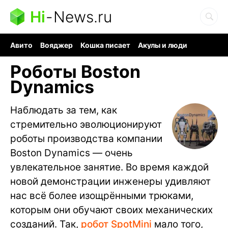
Hi
-
News.ru
Авито
Вояджер
Кошка писает
Акулы и люди
Ядерная война
Ядовитые пауки
Судоку и пазлы
Роботы Boston
Dynamics
Наблюдать за тем, как
стремительно эволюционируют
роботы производства компании
Boston Dynamics — очень
увлекательное занятие. Во время каждой
новой демонстрации инженеры удивляют
нас всё более изощрёнными трюками,
которым они обучают своих механических
созданий. Так,
робот SpotMini
мало того,