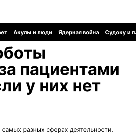
ает
Акулы и люди
Ядерная война
Судоку и 
оботы
за пациентами
ли у них нет
 самых разных сферах деятельности.