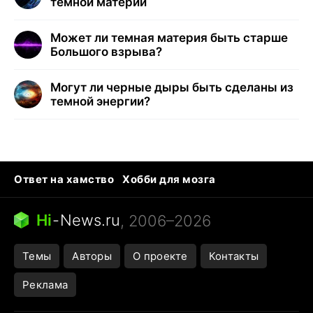
темной материи
Может ли темная материя быть старше
Большого взрыва?
Могут ли черные дыры быть сделаны из
темной энергии?
Ответ на хамство
Хобби для мозга
Бензин 100 vs 95
Тунцы в океанариуме
Следующая пандемия
Google Maps открытие
Hi
-
News.ru
, 2006–2026
Темы
Авторы
О проекте
Контакты
Реклама