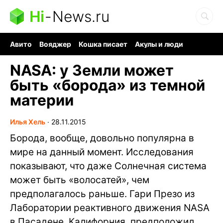
Hi
-
News.ru
Авито
Вояджер
Кошка писает
Акулы и люди
Ядерная война
Ядовитые пауки
Судоку и пазлы
NASA: у Земли может
быть «борода» из темной
материи
Илья Хель
∙
28.11.2015
Борода, вообще, довольно популярна в
мире на данный момент. Исследования
показывают, что даже Солнечная система
может быть «волосатей», чем
предполагалось раньше. Гари Презо из
Лаборатории реактивного движения NASA
в Пасадене, Калифорния, предположил