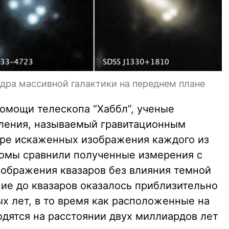
дра массивной галактики на переднем плане
помощи телескопа “Хаббл”, ученые
вления, называемый гравитационным
ыре искаженных изображения каждого из
номы сравнили полученные измерения с
зображения квазаров без влияния темной
ние до квазаров оказалось приблизительно
х лет, в то время как расположенные на
одятся на расстоянии двух миллиардов лет