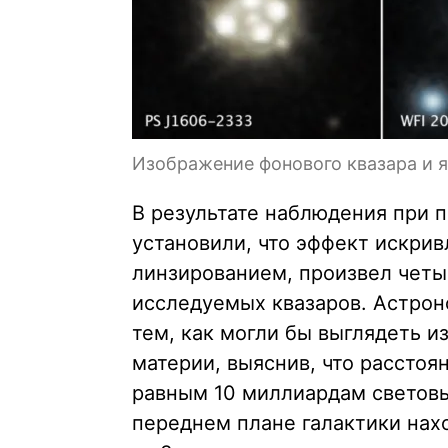
Изображение фонового квазара и я
В результате наблюдения при 
установили, что эффект искри
линзированием, произвел чет
исследуемых квазаров. Астро
тем, как могли бы выглядеть и
материи, выяснив, что расстоя
равным 10 миллиардам световы
переднем плане галактики нах