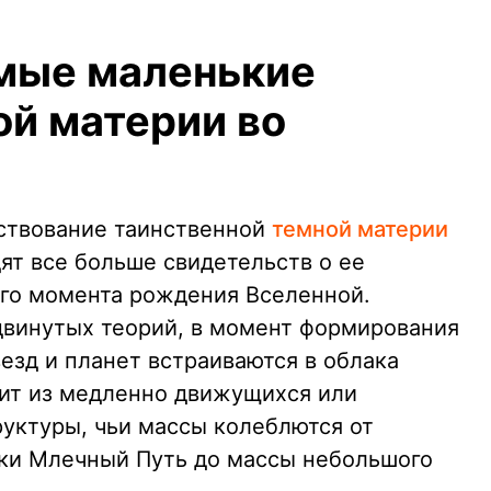
мые маленькие
ой материи во
ествование таинственной
темной материи
ят все больше свидетельств о ее
го момента рождения Вселенной.
двинутых теорий, в момент формирования
езд и планет встраиваются в облака
оит из медленно движущихся или
руктуры, чьи массы колеблются от
ики Млечный Путь до массы небольшого