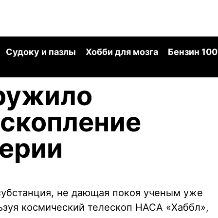
Судоку и пазлы
Хобби для мозга
Бензин 100
ружило
 скопление
терии
субстанция, не дающая покоя ученым уже
ьзуя космический телескоп НАСА «Хаббл»,