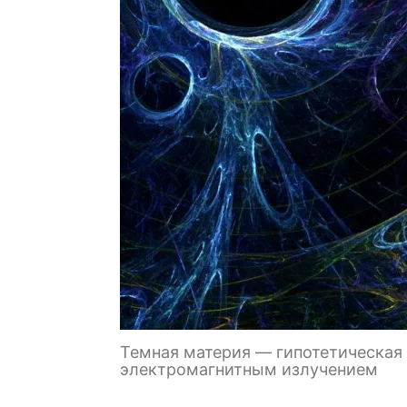
Темная материя — гипотетическая
электромагнитным излучением