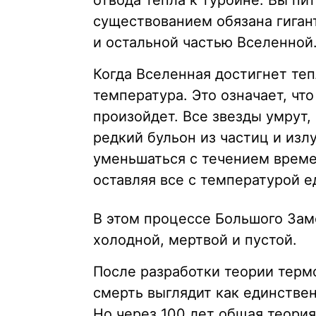
отвода тепла к турбине. Вы пи
существованием обязана гига
и остальной частью Вселенной
Когда Вселенная достигнет теп
температура. Это означает, чт
произойдет. Все звезды умрут, 
редкий бульон из частиц и изл
уменьшаться с течением време
оставляя все с температурой е
В этом процессе Большого Зам
холодной, мертвой и пустой.
После разработки теории термо
смерть выглядит как единств
Но через 100 лет общая теори