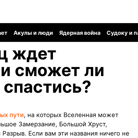
ает
Акулы и люди
Ядерная война
Судоку и 
ц ждет
и сможет ли
 спастись?
ых пути
, на которых Вселенная может
льшое Замерзание, Большой Хруст,
Разрыв. Если вам эти названия ничего не