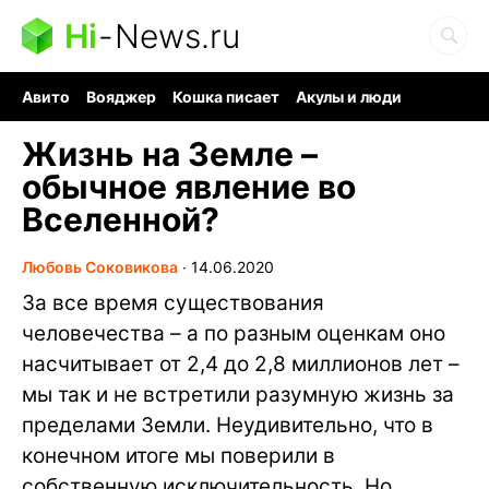
Hi
-
News.ru
Авито
Вояджер
Кошка писает
Акулы и люди
Ядерная война
Ядовитые пауки
Судоку и пазлы
Жизнь на Земле –
обычное явление во
Вселенной?
Любовь Соковикова
∙
14.06.2020
За все время существования
человечества – а по разным оценкам оно
насчитывает от 2,4 до 2,8 миллионов лет –
мы так и не встретили разумную жизнь за
пределами Земли. Неудивительно, что в
конечном итоге мы поверили в
собственную исключительность. Но