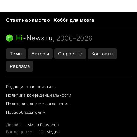
Ответ на хамство
Хобби для мозга
Бензин 100 vs 95
Тунцы в океанариуме
Следующая пандемия
Google Maps открытие
Hi
-
News.ru
, 2006–2026
Темы
Авторы
О проекте
Контакты
Реклама
Редакционная политика
Политика конфиденциальности
Пользовательское соглашение
Правообладателям
Дизайн —
Миша Гончаров
Воплощение —
101 Медиа