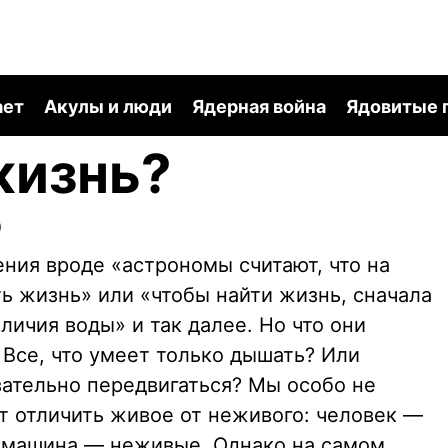
ает
Акулы и люди
Ядерная война
Ядовитые 
жизнь?
0
ния вроде «астрономы считают, что на
ь жизнь» или «чтобы найти жизнь, сначала
ичия воды» и так далее. Но что они
Все, что умеет только дышать? Или
зательно передвигаться? Мы особо не
т отличить живое от неживого: человек —
и машина — неживые. Однако на самом