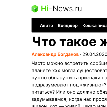
Hi
-
News.ru
Авито
Вояджер
Кошка пис
Что такое 
Александр Богданов
∙
29.04.202
Часто можно встретить сообще
планете xxx могла существоват
нужно обнаружить признаки нал
подразумевают под «жизнью»? 
питаться? Или оно должно обя
задумываемся, когда нас прося
живой, кот — живой, шкаф ил