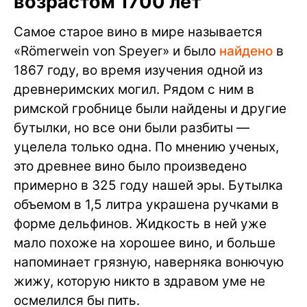
возрастом 1700 лет
Самое старое вино в мире называется
«Römerwein von Speyer» и было
найдено
в
1867 году, во время изучения одной из
древнеримских могил. Рядом с ним в
римской гробнице были найдены и другие
бутылки, но все они были разбиты —
уцелела только одна. По мнению ученых,
это древнее вино было произведено
примерно в 325 году нашей эры. Бутылка
объемом в 1,5 литра украшена ручками в
форме дельфинов. Жидкость в ней уже
мало похоже на хорошее вино, и больше
напоминает грязную, наверняка вонючую
жижу, которую никто в здравом уме не
осмелился бы пить.