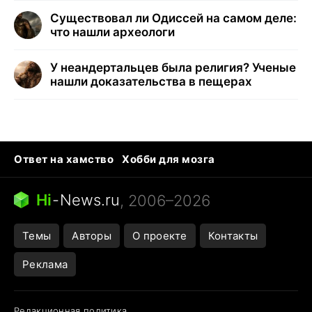
Существовал ли Одиссей на самом деле:
что нашли археологи
У неандертальцев была религия? Ученые
нашли доказательства в пещерах
Ответ на хамство
Хобби для мозга
Бензин 100 и 95
Тунцы в океанариуме
Следующая пандемия
Google Maps открытие
Hi
-
News.ru
, 2006–2026
Темы
Авторы
О проекте
Контакты
Реклама
Редакционная политика