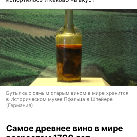
Бутылка с самым старым вином в мире хранится
в Историческом музее Пфальца в Шпейере
(Германия)
Самое древнее вино в мире