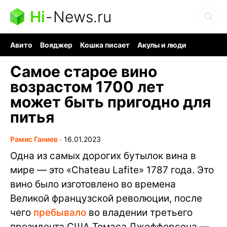
Hi
-
News.ru
Авито
Вояджер
Кошка писает
Акулы и люди
Ядерная война
Судоку и пазлы
Ядовитые пауки
Самое старое вино
возрастом 1700 лет
может быть пригодно для
питья
Рамис Ганиев
∙
16.01.2023
Одна из самых дорогих бутылок вина в
мире — это «Chateau Lafite» 1787 года. Это
вино было изготовлено во времена
Великой французской революции, после
чего
пребывало
во владении третьего
президента США Томаса Джефферсона —