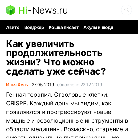
Hi
-
News.ru
Авито
Вояджер
Кошка писает
Акулы и люди
Ядерная война
Судоку и пазлы
Ядовитые пауки
Как увеличить
продолжительность
жизни? Что можно
сделать уже сейчас?
Илья Хель
∙
27.05.2019,
обновлено 22.12.2019
Генная терапия. Стволовые клетки.
CRISPR. Каждый день мы видим, как
появляются и прогрессируют новые,
мощные и революционные инструменты в
области медицины. Возможно, старение и
смерть однажды будут побеждены. Но