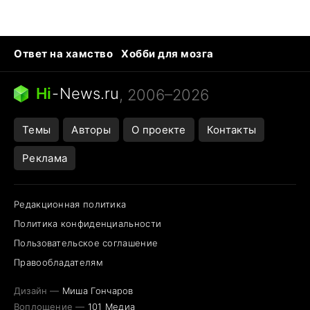
Ответ на хамство
Хобби для мозга
Бензин 100 и 95
Тунцы в океанариуме
Следующая пандемия
Google Maps открытие
Hi
-
News.ru
, 2006–2026
Темы
Авторы
О проекте
Контакты
Реклама
Редакционная политика
Политика конфиденциальности
Пользовательское соглашение
Правообладателям
Дизайн —
Миша Гончаров
Воплощение —
101 Медиа