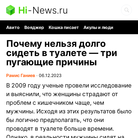
Hi
-
News.ru
Авито
Вояджер
Кошка писает
Акулы и люди
Ядерная война
Судоку и пазлы
Ядовитые пауки
Почему нельзя долго
сидеть в туалете — три
пугающие причины
Рамис Ганиев
∙
06.12.2023
В 2009 году ученые провели исследование
и выяснили, что женщины страдают от
проблем с кишечником чаще, чем
мужчины. Исходя из этих результатов было
бы логично предполагать, что они
проводят в туалете больше времени.
Однако, в реальности мужчины сидят на