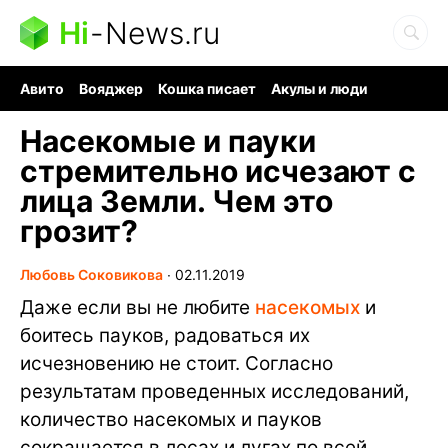
Hi
-
News.ru
Авито
Вояджер
Кошка писает
Акулы и люди
Ядерная война
Ядовитые пауки
Судоку и пазлы
Насекомые и пауки
стремительно исчезают с
лица Земли. Чем это
грозит?
Любовь Соковикова
∙
02.11.2019
Даже если вы не любите
насекомых
и
боитесь пауков, радоваться их
исчезновению не стоит. Согласно
результатам проведенных исследований,
количество насекомых и пауков
сокращается в лесах и лугах по всей