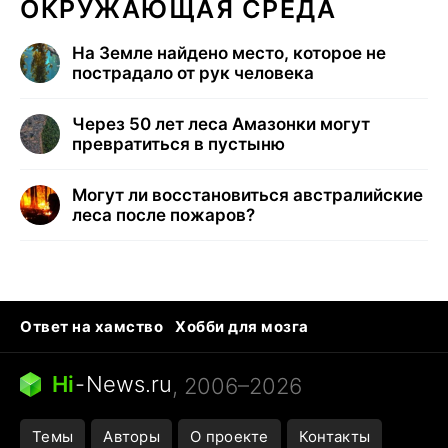
ОКРУЖАЮЩАЯ СРЕДА
На Земле найдено место, которое не
пострадало от рук человека
Через 50 лет леса Амазонки могут
превратиться в пустыню
Могут ли восстановиться австралийские
леса после пожаров?
Ответ на хамство
Хобби для мозга
Бензин 100 vs 95
Тунцы в океанариуме
Следующая пандемия
Google Maps открытие
Hi
-
News.ru
, 2006–2026
Темы
Авторы
О проекте
Контакты