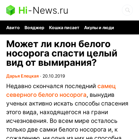
Hi
-
News.ru
Авито
Вояджер
Кошка писает
Акулы и люди
Ядерная война
Ядовитые пауки
Судоку и пазлы
Может ли клон белого
носорога спасти целый
вид от вымирания?
Дарья Елецкая
∙
20.10.2019
Недавно скончался последний
самец
северного белого носорога
, вынудив
ученых активно искать способы спасения
этого вида, находящегося на грани
исчезновения. Во всем мире осталось
только две самки белого носорога и, к
сожалению, ни одна из них не способна