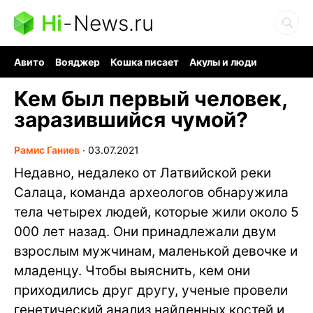
Hi
-
News.ru
Авито
Вояджер
Кошка писает
Акулы и люди
Ядерная война
Судоку и пазлы
Ядовитые пауки
Кем был первый человек,
заразившийся чумой?
Рамис Ганиев
∙
03.07.2021
Недавно, недалеко от Латвийской реки
Салаца, команда археологов обнаружила
тела четырех людей, которые жили около 5
000 лет назад. Они принадлежали двум
взрослым мужчинам, маленькой девочке и
младенцу. Чтобы выяснить, кем они
приходились друг другу, ученые провели
генетический анализ найденных костей и