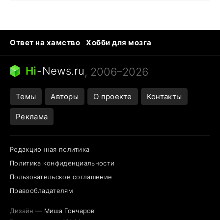
Ответ на хамство
Хобби для мозга
Бензин 100 и 95
Тунцы в океанариуме
Следующая пандемия
Google Maps открытие
Hi
-
News.ru
, 2006–2026
Темы
Авторы
О проекте
Контакты
Реклама
Редакционная политика
Политика конфиденциальности
Пользовательское соглашение
Правообладателям
Дизайн —
Миша Гончаров