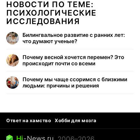
НОВОСТИ ПО ТЕМЕ:
ПСИХОЛОГИЧЕСКИЕ
ИССЛЕДОВАНИЯ
Билингвальное развитие с ранних лет:
что думают ученые?
Почему весной хочется перемен? Это
происходит почти со всеми
Почему мы чаще ссоримся с близкими
людьми: причины и решения
Ответ на хамство
Хобби для мозга
Бензин 100 vs 95
Тунцы в океанариуме
Следующая пандемия
Google Maps открытие
Hi
-
News.ru
, 2006–2026