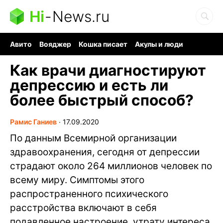
Hi
-
News.ru
Авито
Вояджер
Кошка писает
Акулы и люди
Ядерная война
Ядовитые пауки
Судоку и пазлы
Как врачи диагностируют
депрессию и есть ли
более быстрый способ?
Рамис Ганиев
∙
17.09.2020
По данным Всемирной организации
здравоохранения, сегодня от депрессии
страдают около 264 миллионов человек по
всему миру. Симптомы этого
распространенного психического
расстройства включают в себя
подавленное настроение, утрату интереса