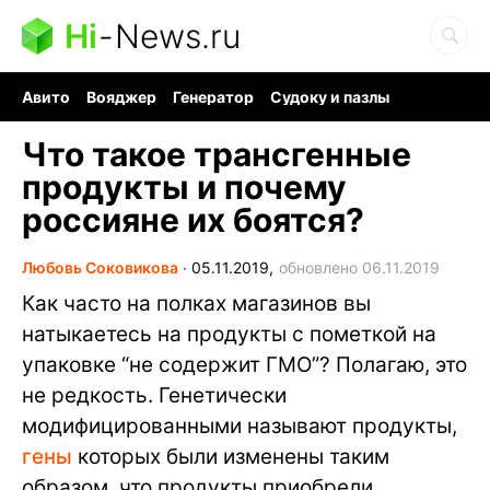
Hi
-
News.ru
Авито
Вояджер
Генератор
Судоку и пазлы
Хобби для мозга
Бензин 100 vs 95
Следующая пандемия
Что такое трансгенные
продукты и почему
россияне их боятся?
Любовь Соковикова
∙
05.11.2019,
обновлено 06.11.2019
Как часто на полках магазинов вы
натыкаетесь на продукты с пометкой на
упаковке “не содержит ГМО”? Полагаю, это
не редкость. Генетически
модифицированными называют продукты,
гены
которых были изменены таким
образом, что продукты приобрели