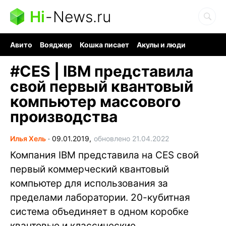
Hi
-
News.ru
Авито
Вояджер
Кошка писает
Акулы и люди
Ядерная война
Судоку и пазлы
Ядовитые пауки
#
CES | IBM представила
свой первый квантовый
компьютер массового
производства
Илья Хель
∙
09.01.2019,
обновлено 21.04.2022
Компания IBM представила на CES свой
первый коммерческий квантовый
компьютер для использования за
пределами лаборатории. 20-кубитная
система объединяет в одном коробке
квантовые и классические