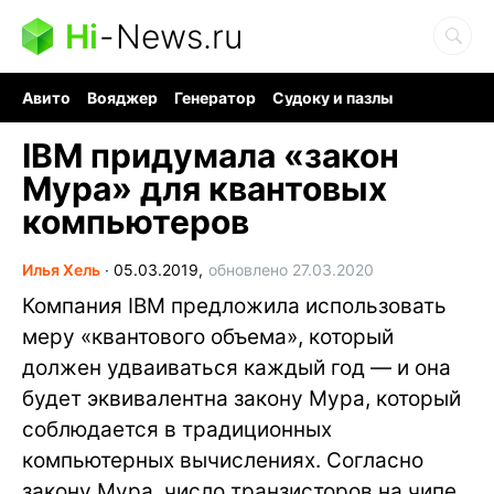
Hi
-
News.ru
Авито
Вояджер
Генератор
Судоку и пазлы
Хобби для мозга
Бензин 100 vs 95
Следующая пандемия
IBM придумала «закон
Мура» для квантовых
компьютеров
Илья Хель
∙
05.03.2019,
обновлено 27.03.2020
Компания IBM предложила использовать
меру «квантового объема», который
должен удваиваться каждый год — и она
будет эквивалентна закону Мура, который
соблюдается в традиционных
компьютерных вычислениях. Согласно
закону Мура, число транзисторов на чипе,