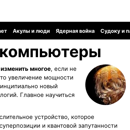
ает
Акулы и люди
Ядерная война
Судоку и 
 компьютеры
изменить многое
, если не
осто увеличение мощности
ринципиально новый
логий. Главное научиться
лительное устройство, которое
 суперпозиции и квантовой запутанности