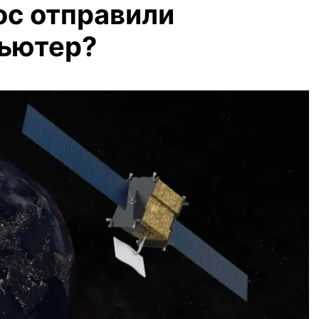
ос отправили
пьютер?