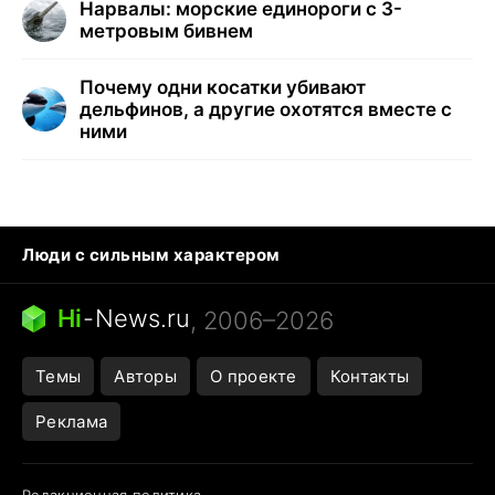
Нарвалы: морские единороги с 3-
метровым бивнем
Почему одни косатки убивают
дельфинов, а другие охотятся вместе с
ними
Люди с сильным характером
Кошка писает на кровать
Тунцы в океанариуме
Ядовитые пауки России
Hi
-
News.ru
, 2006–2026
Города в ядерной войне
Открытие в Google Maps
Темы
Авторы
О проекте
Контакты
Реклама
Редакционная политика