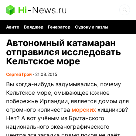
Hi
-
News.ru
Авито
Вояджер
Генератор
Судоку и пазлы
Хобби для мозга
Бензин 100 vs 95
Следующая пандемия
Автономный катамаран
отправился исследовать
Кельтское море
Сергей Грэй
∙
21.08.2015
Вы когда-нибудь задумывались, почему
Кельтское море, омывающее южное
побережье Ирландии, является домом для
огромного количества
морских
хищников?
Нет? А вот учёным из Британского
национального океанографического
центра эта загадка прямо покоя не даёт.