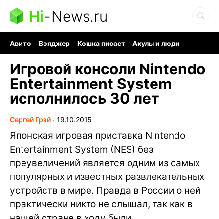
Hi
-
News.ru
Авито
Вояджер
Кошка писает
Акулы и люди
Ядерная война
Судоку и пазлы
Ядовитые пауки
Игровой консоли Nintendo
Entertainment System
исполнилось 30 лет
Сергей Грэй
∙
19.10.2015
Японская игровая приставка Nintendo
Entertainment System (NES) без
преувеличений является одним из самых
популярных и известных развлекательных
устройств в мире. Правда в России о ней
практически никто не слышал, так как в
нашей стране в ходу были