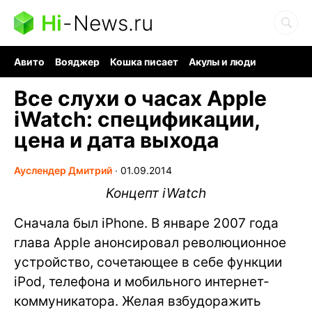
Hi
-
News.ru
Авито
Вояджер
Кошка писает
Акулы и люди
Ядерная война
Судоку и пазлы
Ядовитые пауки
Все слухи о часах Apple
iWatch: спецификации,
цена и дата выхода
Ауслендер Дмитрий
∙
01.09.2014
Концепт iWatch
Сначала был iPhone. В январе 2007 года
глава Apple анонсировал революционное
устройство, сочетающее в себе функции
iPod, телефона и мобильного интернет-
коммуникатора. Желая взбудоражить