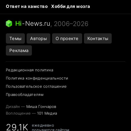
Ответ на хамство
Хобби для мозга
Бензин 100 и 95
Тунцы в океанариуме
Следующая пандемия
Google Maps открытие
Hi
-
News.ru
, 2006–2026
Темы
Авторы
О проекте
Контакты
Реклама
Редакционная политика
Политика конфиденциальности
Пользовательское соглашение
Правообладателям
Дизайн —
Миша Гончаров
Воплощение —
101 Медиа
29,1K
ежедневно
пользуются сайтом