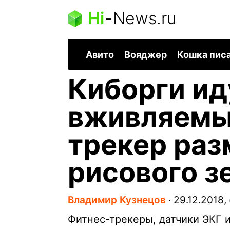
Hi
-
News.ru
Авито
Вояджер
Кошка пис
Киборги ид
вживляемы
трекер ра
рисового з
Владимир Кузнецов
∙
29.12.2018,
Фитнес-трекеры, датчики ЭКГ 