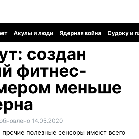
ает
Акулы и люди
Ядерная война
Судоку и 
ут: создан
й фитнес-
змером меньше
ерна
обновлено 14.05.2020
и прочие полезные сенсоры имеют всего