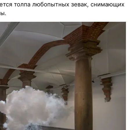
ается толпа любопытных зевак, снимающих
ны.