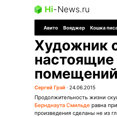
Hi
-
News.ru
Авито
Вояджер
Кошка пис
Художник 
настоящие 
помещени
Сергей Грэй
∙
24.06.2015
Продолжительность жизни ску
Бернднаута Смильде
равна при
произведения сделаны не из г