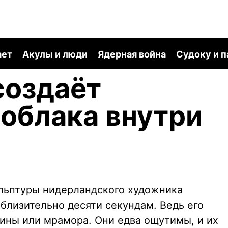
ает
Акулы и люди
Ядерная война
Судоку и 
создаёт
облака внутри
й
льптуры нидерландского художника
близительно десяти секундам. Ведь его
лины или мрамора. Они едва ощутимы, и их