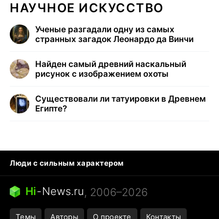
НАУЧНОЕ ИСКУССТВО
Ученые разгадали одну из самых
странных загадок Леонардо да Винчи
Найден самый древний наскальный
рисунок с изображением охоты
Существовали ли татуировки в Древнем
Египте?
Люди с сильным характером
Кошка писает на кровать
Тунцы в океанариуме
Ядовитые пауки России
Hi
-
News.ru
, 2006–2026
Города в ядерной войне
Открытие в Google Maps
Темы
Авторы
О проекте
Контакты