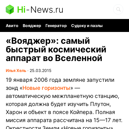
Hi
-
News.ru
Авито
Вояджер
Генератор
Судоку и пазлы
Хобби для мозга
Бензин 100 vs 95
Следующая пандемия
«Вояджер»: самый
быстрый космический
аппарат во Вселенной
Илья Хель
∙
25.03.2015
19 января 2006 года земляне запустили
зонд «
Новые горизонты
» —
автоматическую межпланетную станцию,
которая должна будет изучить Плутон,
Харон и объект в поясе Койпера. Полная
миссия аппарата рассчитана на 15—17 лет.
Окрестности Земли «Новые горизонты»