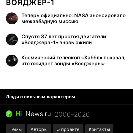
ВОЯДЖЕР-1
Теперь официально: NASA анонсировало
межзвёздную миссию
Спустя 37 лет простоя двигатели
«Вояджера-1» вновь ожили
Космический телескоп «Хаббл» показал,
что ожидает зонды «Вояджеры»
Люди с сильным характером
Кошка писает на кровать
Тунцы в океанариуме
Ядовитые пауки России
Hi
-
News.ru
, 2006–2026
Города в ядерной войне
Открытие в Google Maps
Темы
Авторы
О проекте
Контакты