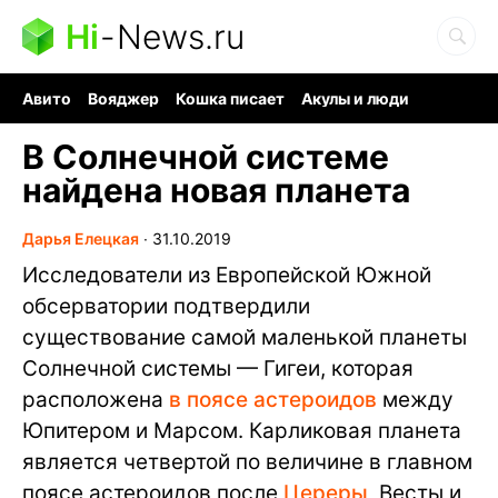
Hi
-
News.ru
Авито
Вояджер
Кошка писает
Акулы и люди
Ядерная война
Судоку и пазлы
Ядовитые пауки
В Солнечной системе
найдена новая планета
Дарья Елецкая
∙
31.10.2019
Исследователи из Европейской Южной
обсерватории подтвердили
существование самой маленькой планеты
Солнечной системы — Гигеи, которая
расположена
в поясе астероидов
между
Юпитером и Марсом. Карликовая планета
является четвертой по величине в главном
поясе астероидов после
Цереры
, Весты и