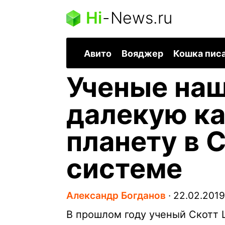
Hi
-
News.ru
Авито
Вояджер
Кошка пис
Ученые на
далекую к
планету в 
системе
Александр Богданов
∙
22.02.2019
В прошлом году ученый Скотт 