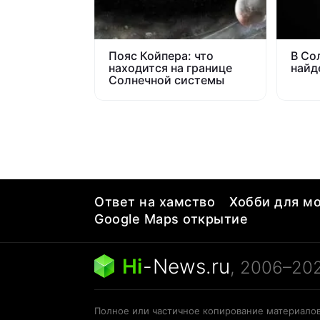
Пояс Койпера: что
В Со
находится на границе
найд
Солнечной системы
Ответ на хамство
Хобби для мо
Google Maps открытие
Hi
-
News.ru
, 2006–20
Полное или частичное копирование материалов