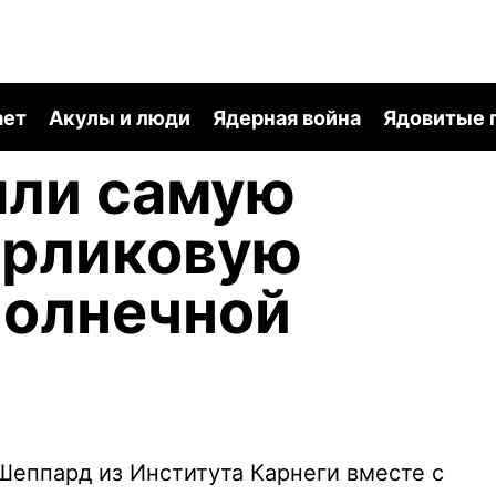
ает
Акулы и люди
Ядерная война
Ядовитые 
шли самую
арликовую
Солнечной
Шеппард из Института Карнеги вместе с