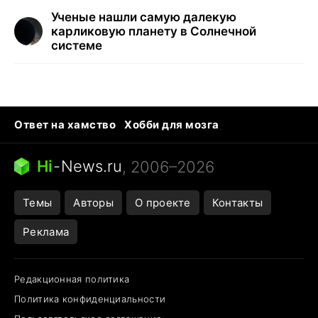
Ученые нашли самую далекую
карликовую планету в Солнечной
системе
Ответ на хамство
Хобби для мозга
Бензин 100 vs 95
Тунцы в океанариуме
Следующая пандемия
Google Maps открытие
Hi
-
News.ru
, 2006–2026
Темы
Авторы
О проекте
Контакты
Реклама
Редакционная политика
Политика конфиденциальности