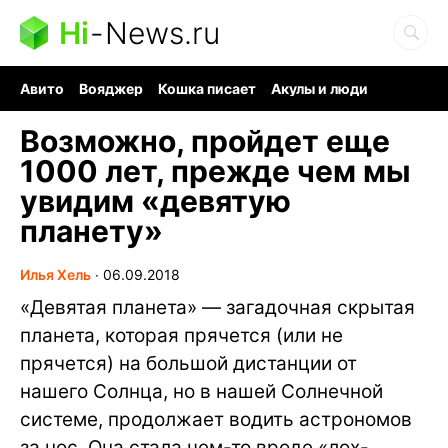
Hi
-
News.ru
Авито
Вояджер
Кошка писает
Акулы и люди
Ядерная война
Ядовитые пауки
Судоку и пазлы
Возможно, пройдет еще
1000 лет, прежде чем мы
увидим «девятую
планету»
Илья Хель
∙
06.09.2018
«Девятая планета» — загадочная скрытая
планета, которая прячется (или не
прячется) на большой дистанции от
нашего Солнца, но в нашей Солнечной
системе, продолжает водить астрономов
за нос. Она стала чем-то вроде «лох-