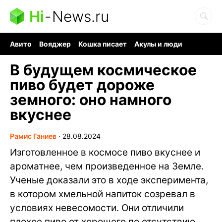
Hi
-
News.ru
Авито
Вояджер
Кошка писает
Акулы и люди
Ядерная война
Судоку и пазлы
Ядовитые пауки
В будущем космическое
пиво будет дороже
земного: оно намного
вкуснее
Рамис Ганиев
∙
28.08.2024
Изготовленное в космосе пиво вкуснее и
ароматнее, чем произведенное на Земле.
Ученые доказали это в ходе эксперимента,
в котором хмельной напиток созревал в
условиях невесомости. Они отличили
плохое пиво от хорошего по отсутствию