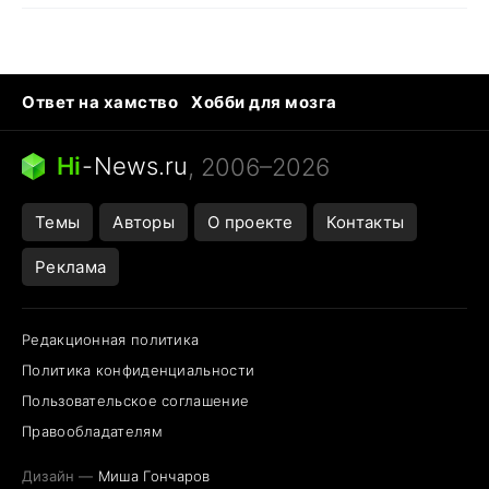
Ответ на хамство
Хобби для мозга
Бензин 100 и 95
Тунцы в океанариуме
Следующая пандемия
Google Maps открытие
Hi
-
News.ru
, 2006–2026
Темы
Авторы
О проекте
Контакты
Реклама
Редакционная политика
Политика конфиденциальности
Пользовательское соглашение
Правообладателям
Дизайн —
Миша Гончаров