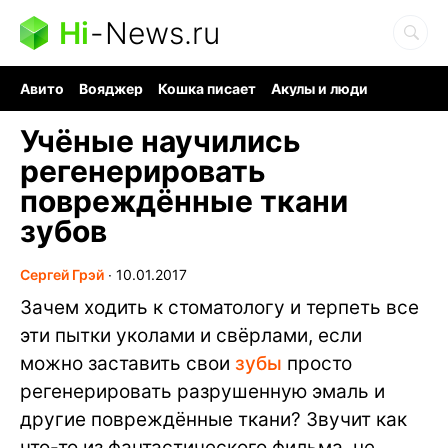
Hi
-
News.ru
Авито
Вояджер
Кошка писает
Акулы и люди
Ядерная война
Судоку и пазлы
Ядовитые пауки
Учёные научились
регенерировать
повреждённые ткани
зубов
Сергей Грэй
∙
10.01.2017
Зачем ходить к стоматологу и терпеть все
эти пытки уколами и свёрлами, если
можно заставить свои
зубы
просто
регенерировать разрушенную эмаль и
другие повреждённые ткани? Звучит как
что-то из фантастического фильма, не