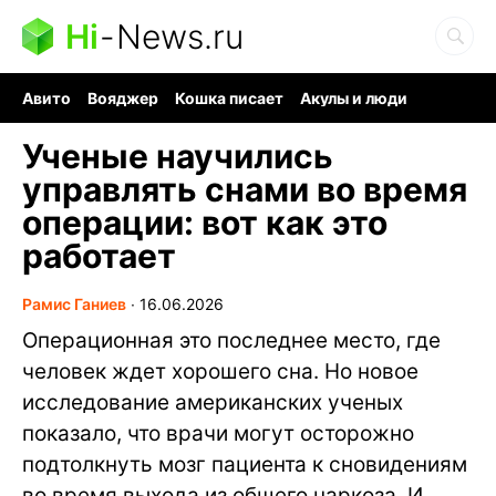
Hi
-
News.ru
Авито
Вояджер
Кошка писает
Акулы и люди
Ядерная война
Судоку и пазлы
Ядовитые пауки
Ученые научились
управлять снами во время
операции: вот как это
работает
Рамис Ганиев
∙
16.06.2026
Операционная это последнее место, где
человек ждет хорошего сна. Но новое
исследование американских ученых
показало, что врачи могут осторожно
подтолкнуть мозг пациента к сновидениям
во время выхода из общего наркоза. И