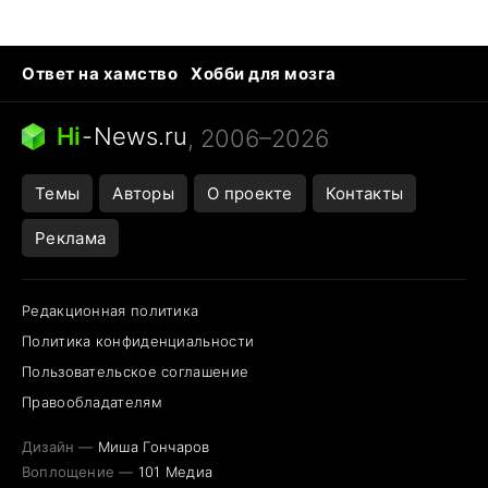
Ответ на хамство
Хобби для мозга
Бензин 100 и 95
Тунцы в океанариуме
Следующая пандемия
Google Maps открытие
Hi
-
News.ru
, 2006–2026
Темы
Авторы
О проекте
Контакты
Реклама
Редакционная политика
Политика конфиденциальности
Пользовательское соглашение
Правообладателям
Дизайн —
Миша Гончаров
Воплощение —
101 Медиа