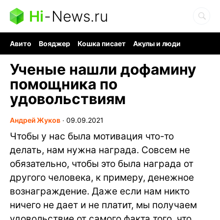
Hi
-
News.ru
Авито
Вояджер
Кошка писает
Акулы и люди
Ядерная война
Судоку и пазлы
Ядовитые пауки
Ученые нашли дофамину
помощника по
удовольствиям
Андрей Жуков
∙
09.09.2021
Чтобы у нас была мотивация что-то
делать, нам нужна награда. Совсем не
обязательно, чтобы это была награда от
другого человека, к примеру, денежное
вознаграждение. Даже если нам никто
ничего не дает и не платит, мы получаем
удовольствие от самого факта того, что