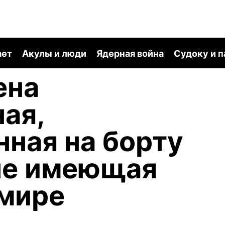
ает
Акулы и люди
Ядерная война
Судоку и 
ена
ая,
ная на борту
не имеющая
 мире