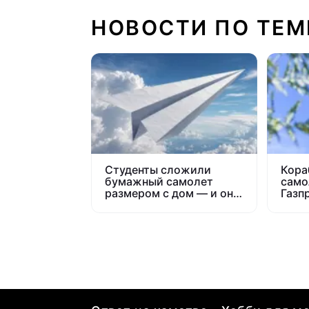
НОВОСТИ ПО ТЕМ
Студенты сложили
Кора
бумажный самолет
само
размером с дом — и он
Газп
полетел
SAF-
фрит