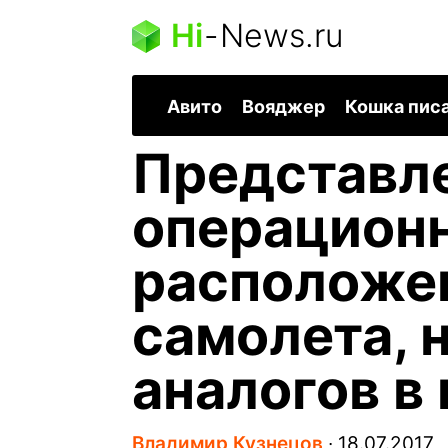
Hi
-
News.ru
Авито
Вояджер
Кошка пис
Представл
операционн
расположен
самолета, 
аналогов в
Владимир Кузнецов
∙
18.07.2017