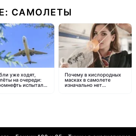
Е: САМОЛЕТЫ
бли уже ходят,
Почему в кислородных
лёты на очереди:
масках в самолете
ромнефть испытала
изначально нет
топливо из
кислорода?
юрного масла