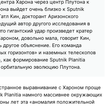
центра Харона через центр Плутона к
она выйдет очень близко к Sputnik
 Татл Кин, докторант Аризонского
едущий автор другого исследования в
что гигантский удар произведет кратер
ароном, довольно мала, говорит Кин,
ь другое объяснение. Его команда
ых горизонтов» и наземных телескопов
 как формирование Sputnik Planitia
и орбитальную эволюцию Плутона.
 странное выравнивание с Хароном проще
nik Planitia намного массивнее окружающих
ионы лет эта «аномалия положительной