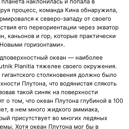
я планета наклонилась и попала в
руя процесс, команда Кина обнаружила,
формировался к северо-западу от своего
ствия его переориентации через экватор
, каньонов и гор, которые практически
Новыми горизонтами».
одповерхностный океан — наиболее
utnik Planitia тяжелее своего окружения.
е гигантского столкновения должно было
рхности Плутона, что водянистая слякоть
зовав такой синяк на поверхности
 о том, что океан Плутона глубиной в 100
ет, в нем много жидкого аммиака,
орый присутствует во многих ледяных
емы. Хотя океан Плутона мог бы в