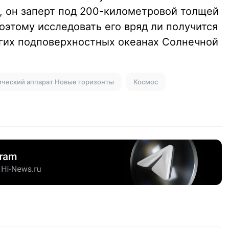
 он заперт под 200-километровой толщей
поэтому исследовать его вряд ли получится
гих подповерхностных океанах Солнечной
ческий аппарат Новые горизонты
Космос