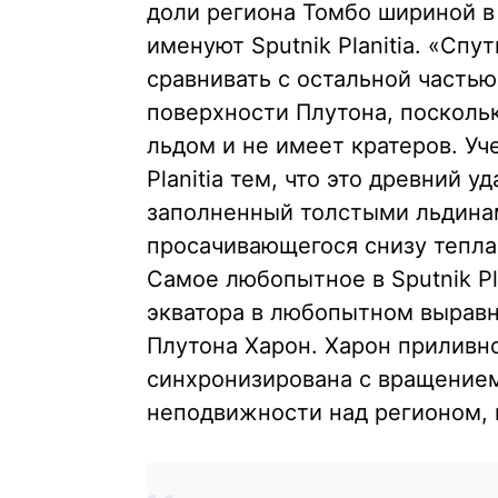
доли региона Томбо шириной в
именуют Sputnik Planitia. «Сп
сравнивать с остальной частью
поверхности Плутона, посколь
льдом и не имеет кратеров. Уч
Planitia тем, что это древний 
заполненный толстыми льдинам
просачивающегося снизу тепла
Самое любопытное в Sputnik Pl
экватора в любопытном вырав
Плутона Харон. Харон приливно
синхронизирована с вращением 
неподвижности над регионом, п