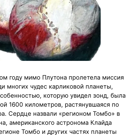
лом году мимо Плутона пролетела миссия
и многих чудес карликовой планеты,
особенностью, которую увидел зонд, была
ой 1600 километров, растянувшаяся по
ра. Сердце назвали «регионом Томбо» в
на, американского астронома Клайда
егионе Томбо и других частях планеты