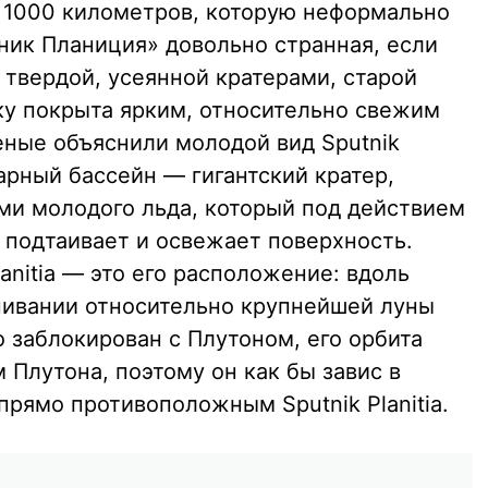
 1000 километров, которую неформально
утник Планиция» довольно странная, если
 твердой, усеянной кратерами, старой
ку покрыта ярким, относительно свежим
еные объяснили молодой вид Sputnik
ударный бассейн — гигантский кратер,
и молодого льда, который под действием
 подтаивает и освежает поверхность.
anitia — это его расположение: вдоль
нивании относительно крупнейшей луны
 заблокирован с Плутоном, его орбита
Плутона, поэтому он как бы завис в
рямо противоположным Sputnik Planitia.