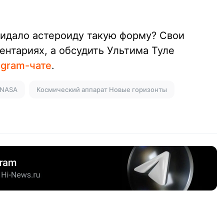
ридало астероиду такую форму? Свои
нтариях, а обсудить Ультима Туле
egram-чате
.
 NASA
Космический аппарат Новые горизонты