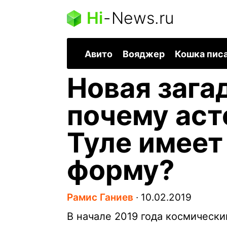
Hi
-
News.ru
Авито
Вояджер
Кошка пис
Новая зага
почему аст
Туле имее
форму?
Рамис Ганиев
∙
10.02.2019
В начале 2019 года космическ