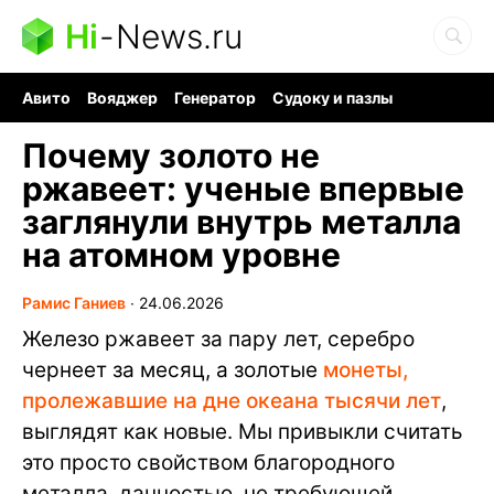
Hi
-
News.ru
Авито
Вояджер
Генератор
Судоку и пазлы
Хобби для мозга
Бензин 100 vs 95
Следующая пандемия
Почему золото не
ржавеет: ученые впервые
заглянули внутрь металла
на атомном уровне
Рамис Ганиев
∙
24.06.2026
Железо ржавеет за пару лет, серебро
чернеет за месяц, а золотые
монеты,
пролежавшие на дне океана тысячи лет
,
выглядят как новые. Мы привыкли считать
это просто свойством благородного
металла, данностью, не требующей