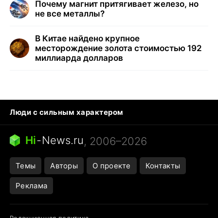
Почему магнит притягивает железо, но
не все металлы?
В Китае найдено крупное
месторождение золота стоимостью 192
миллиарда долларов
Люди с сильным характером
Кошка писает на кровать
Тунцы в океанариуме
Ядовитые пауки России
Hi
-
News.ru
, 2006–2026
Города в ядерной войне
Открытие в Google Maps
Темы
Авторы
О проекте
Контакты
Реклама
Редакционная политика