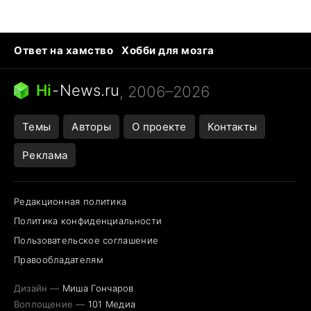
Ответ на хамство
Хобби для мозга
Бензин 100 vs 95
Тунцы в океанариуме
Следующая пандемия
Google Maps открытие
Hi
-
News.ru
, 2006–2026
Темы
Авторы
О проекте
Контакты
Реклама
Редакционная политика
Политика конфиденциальности
Пользовательское соглашение
Правообладателям
Дизайн —
Миша Гончаров
Воплощение —
101 Медиа