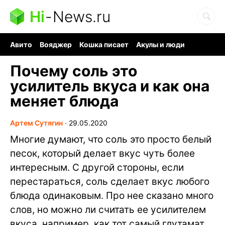
Hi
-
News.ru
Авито
Вояджер
Кошка писает
Акулы и люди
Ядерная война
Ядовитые пауки
Судоку и пазлы
Почему соль это
усилитель вкуса и как она
меняет блюда
Артем Сутягин
∙
29.05.2020
Многие думают, что соль это просто белый
песок, который делает вкус чуть более
интересным. С другой стороны, если
перестараться, соль сделает вкус любого
блюда одинаковым. Про нее сказано много
слов, но можно ли считать ее усилителем
вкуса, например, как тот самый глутамат