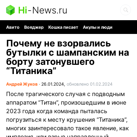
Hi
-
News.ru
Авито
Вояджер
Кошка писает
Акулы и люди
Ядерная война
Судоку и пазлы
Ядовитые пауки
Почему не взорвались
бутылки с шампанским на
борту затонувшего
“Титаника”
Андрей Жуков
∙
26.01.2024,
обновлено 01.02.2024
После трагического случая с подводным
аппаратом “Титан”, произошедшим в июне
2023 года когда команда пыталась
погрузиться к месту крушения “Титаника”,
многих заинтересовало такое явление, как
имплозия, или взрыв направленный