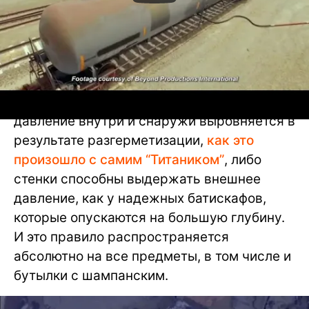
Отсюда следует, что имплозия может не
произойти только в двух случаях — если
давление внутри и снаружи выровняется в
результате разгерметизации,
как это
произошло с самим “Титаником”
, либо
стенки способны выдержать внешнее
давление, как у надежных батискафов,
которые опускаются на большую глубину.
И это правило распространяется
абсолютно на все предметы, в том числе и
бутылки с шампанским.