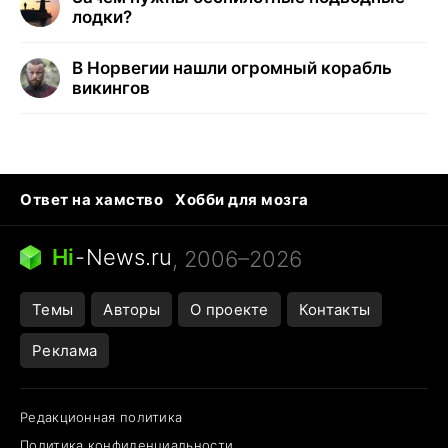
лодки?
В Норвегии нашли огромный корабль
викингов
Ответ на хамство
Хобби для мозга
Бензин 100 и 95
Тунцы в океанариуме
Следующая пандемия
Google Maps открытие
Hi
-
News.ru
, 2006–2026
Темы
Авторы
О проекте
Контакты
Реклама
Редакционная политика
Политика конфиденциальности