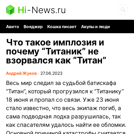
Hi
-
News.ru
Авито
Вояджер
Кошка писает
Акулы и люди
Ядерная война
Судоку и пазлы
Ядовитые пауки
Что такое имплозия и
почему “Титаник” не
взорвался как “Титан”
Андрей Жуков
∙
27.06.2023
Весь мир следил за судьбой батискафа
“Титан”, который прогрузился к “Титанику”
18 июня и пропал со связи. Уже 23 июня
стало известно, что весь экипаж погиб, а
сама подводная лодка разрушилась, так
как спасателям удалось найти ее обломки.
Основной причиной катастрофы считается