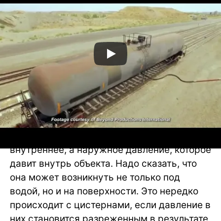
При имплозии происходит все точно так
же, только причиной взрыва является не
внутреннее, а наружное давление, которое
давит внутрь объекта. Надо сказать, что
она может возникнуть не только под
водой, но и на поверхности. Это нередко
происходит с цистернами, если давление в
них становится разреженным в результате