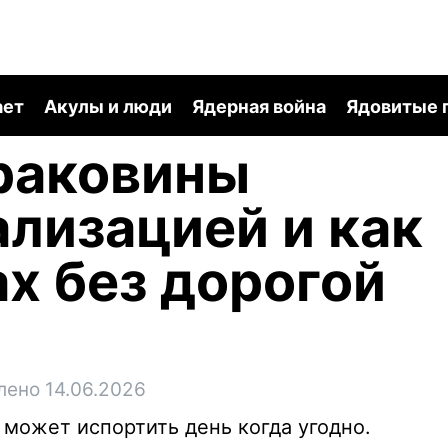
ает
Акулы и люди
Ядерная война
Ядовитые 
раковины
ализацией и как
ах без дорогой
лено 14.06.2026
 может испортить день когда угодно.