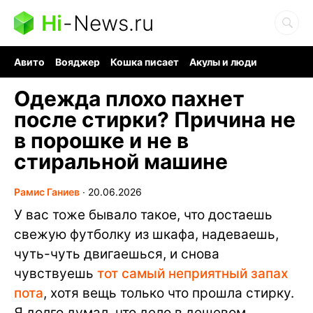
Hi
-
News.ru
Авито
Вояджер
Кошка писает
Акулы и люди
Ядерная война
Судоку и пазлы
Ядовитые пауки
Одежда плохо пахнет
после стирки? Причина не
в порошке и не в
стиральной машине
Рамис Ганиев
∙
20.06.2026
У вас тоже бывало такое, что достаешь
свежую футболку из шкафа, надеваешь,
чуть-чуть двигаешься, и снова
чувствуешь
тот самый неприятный запах
пота
, хотя вещь только что прошла стирку.
Я долго думал, что дело в дешевом