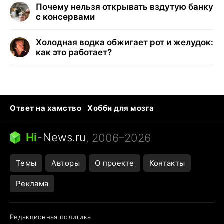
Почему нельзя открывать вздутую банку
с консервами
Холодная водка обжигает рот и желудок:
как это работает?
Ответ на хамство
Хобби для мозга
Бензин 100 и 95
Тунцы в океанариуме
Следующая пандемия
Google Maps открытие
Hi
-
News.ru
, 2006–2026
Темы
Авторы
О проекте
Контакты
Реклама
Редакционная политика