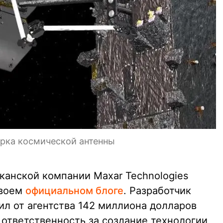
орка космической антенны
канской компании Maxar Technologies
своем
официальном блоге
. Разработчик
ил от агентства 142 миллиона долларов
 ответственность за создание технологии