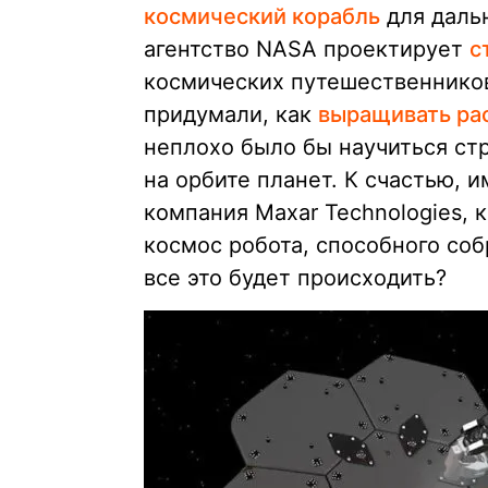
космический корабль
для даль
агентство NASA проектирует
с
космических путешественнико
придумали, как
выращивать рас
неплохо было бы научиться ст
на орбите планет. К счастью, 
компания Maxar Technologies, 
космос робота, способного соб
все это будет происходить?