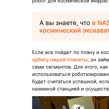
робот для космической инфрас
А вы знаете, что
в NA
космический экскава
Если все пойдет по плану и ко
орбиту нашей планеты
, он зай
семи сегментов. Для этого, ка
использоваться роботизированн
будет считаться успешной, есл
наземной станцией и осуществ