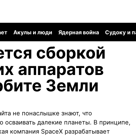
ает
Акулы и люди
Ядерная война
Судоку и 
ется сборкой
х аппаратов
рбите Земли
йта не понаслышке знают, что
о осваивать далекие планеты. В принципе,
кая компания SpaceX разрабатывает