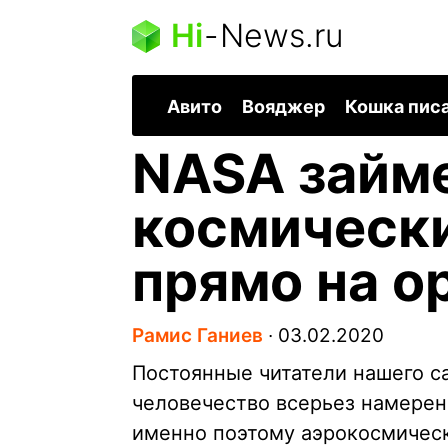
Hi
-
News.ru
Авито
Вояджер
Кошка пис
NASA займ
космически
прямо на о
Рамис Ганиев
∙
03.02.2020
Постоянные читатели нашего са
человечество всерьез намерен
именно поэтому аэрокосмичес