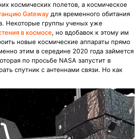
них космических полетов, а космическое
танцию Gateway
для временного обитания
в. Некоторые группы ученых уже
тения в космосе
, но вдобавок к этому им
роить новые космические аппараты прямо
именно этим в середине 2020 года займется
которая по просьбе NASA запустит в
рать спутник с антеннами связи. Но как