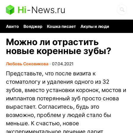
Hi
-
News.ru
Авито
Вояджер
Кошка писает
Акулы и люди
Ядерная война
Судоку и пазлы
Ядовитые пауки
Можно ли отрастить
новые коренные зубы?
Любовь Соковикова
∙
07.04.2021
Представьте, что после визита к
стоматологу и удаления одного из 32
зубов, вместо установки коронок, мостов и
имплантов потерянный зуб просто снова
вырастает. Согласитесь, будь это
возможно, проблем у людей стало бы
меньше. К счастью, новое
экспериментальное лечение дарит