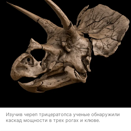
Изучив череп трицератопса ученые обнаружили
каскад мощности в трех рогах и клюве.