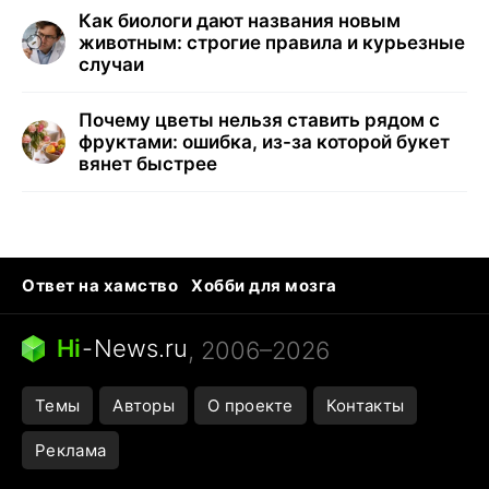
Как биологи дают названия новым
животным: строгие правила и курьезные
случаи
Почему цветы нельзя ставить рядом с
фруктами: ошибка, из-за которой букет
вянет быстрее
Ответ на хамство
Хобби для мозга
Бензин 100 и 95
Тунцы в океанариуме
Следующая пандемия
Google Maps открытие
Hi
-
News.ru
, 2006–2026
Темы
Авторы
О проекте
Контакты
Реклама