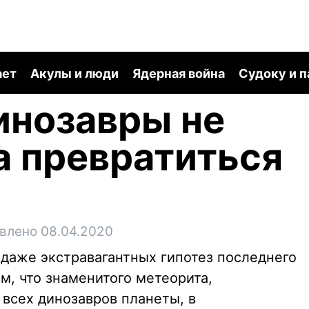
ает
Акулы и люди
Ядерная война
Судоку и 
инозавры не
а превратиться
влено 08.04.2020
 даже экстравагантных гипотез последнего
м, что знаменитого метеорита,
 всех динозавров планеты, в