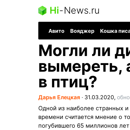
Hi
-
News.ru
Авито
Вояджер
Кошка пис
Могли ли д
вымереть, 
в птиц?
Дарья Елецкая
∙
31.03.2020,
обно
Одной из наиболее странных и
времени считается мнение о то
погубившего 65 миллионов лет