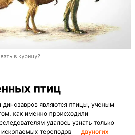
вать в курицу?
нных птиц
и динозавров являются птицы, ученым
том, как именно происходили
следователям удалось узнать только
у ископаемых тероподов —
двуногих