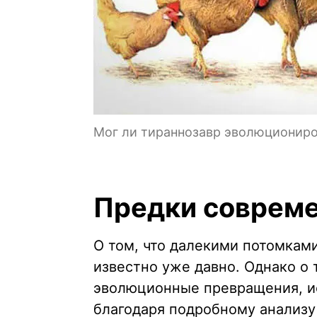
Мог ли тираннозавр эволюциониро
Предки совреме
О том, что далекими потомкам
известно уже давно. Однако о 
эволюционные превращения, ис
благодаря подробному анализ