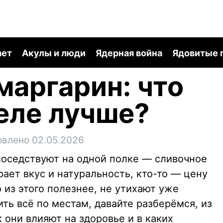
ает
Акулы и люди
Ядерная война
Ядовитые 
маргарин: что
еле лучше?
овлено 02.05.2026
соседствуют на одной полке — сливочное
рает вкус и натуральность, кто-то — цену
о из этого полезнее, не утихают уже
ть всё по местам, давайте разберёмся, из
к они влияют на здоровье и в каких