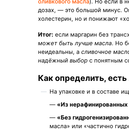
оливкового масла
). Но если в
дозах, — это большой минус. 
холестерин, но и понижают «хо
Итог:
если маргарин без транс
может быть лучше масла
. Но 
неидеальны, а
сливочное масл
надёжный выбор
с понятным с
Как определить, есть
На упаковке и в составе и
—
«Из нерафинированных
—
«Без гидрогенизирован
масла» или «частично гид