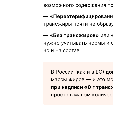
возможного содержания т
—
«Переэтерифицированн
трансжиры почти не образ
—
«Без трансжиров»
или
нужно учитывать нормы и с
но и на состав!
В России (как и в ЕС)
до
массы жиров — и это мо
при надписи «0 г транс
просто в малом количес