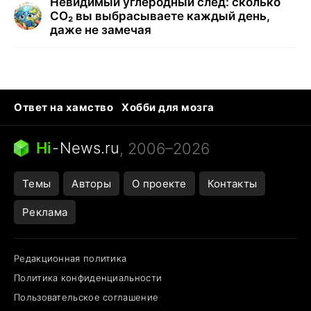
Невидимый углеродный след: сколько
CO₂ вы выбрасываете каждый день,
даже не замечая
Ответ на хамство
Хобби для мозга
Бензин 100 vs 95
Тунцы в океанариуме
Следующая пандемия
Google Maps открытие
Hi
-
News.ru
, 2006–2026
Темы
Авторы
О проекте
Контакты
Реклама
Редакционная политика
Политика конфиденциальности
Пользовательское соглашение