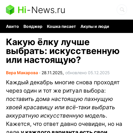
Hi
-
News.ru
Авито
Вояджер
Кошка писает
Акулы и люди
Ядерная война
Ядовитые пауки
Судоку и пазлы
Какую ёлку лучше
выбрать: искусственную
или настоящую?
Вера Макарова
∙
28.11.2025,
обновлено 05.12.2025
Каждый декабрь многие снова проходят
через один и тот же ритуал выбора:
поставить дома настоящую пахнущую
хвоей красавицу или всё-таки выбрать
аккуратную искусственную модель
.
Кажется, что ответ давно очевиден, но на
деле
у каждого варианта есть свои