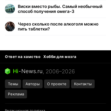
Виски вместо рыбы. Самый необычный
способ получения омега-3
Через сколько после алкоголя можно
пить таблетки?
Ответ на хамство
Хобби для мозга
Бензин 100 vs 95
Тунцы в океанариуме
Следующая пандемия
Google Maps открытие
Hi
-
News.ru
, 2006–2026
Темы
Авторы
О проекте
Контакты
Реклама
Редакционная политика