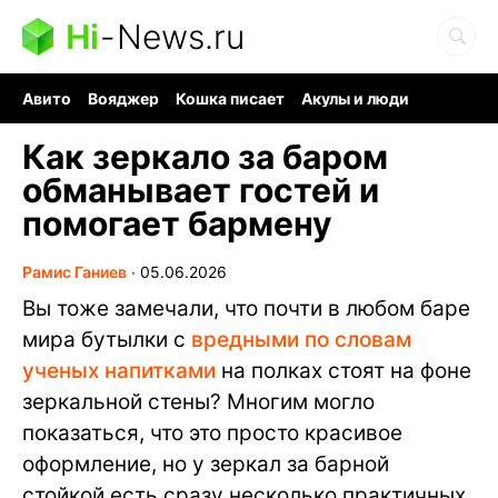
Hi
-
News.ru
Авито
Вояджер
Кошка писает
Акулы и люди
Ядерная война
Ядовитые пауки
Судоку и пазлы
Как зеркало за баром
обманывает гостей и
помогает бармену
Рамис Ганиев
∙
05.06.2026
Вы тоже замечали, что почти в любом баре
мира бутылки с
вредными по словам
ученых напитками
на полках стоят на фоне
зеркальной стены? Многим могло
показаться, что это просто красивое
оформление, но у зеркал за барной
стойкой есть сразу несколько практичных