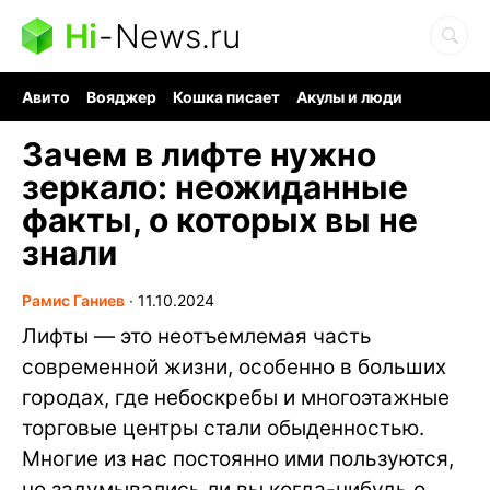
Hi
-
News.ru
Авито
Вояджер
Кошка писает
Акулы и люди
Ядерная война
Ядовитые пауки
Судоку и пазлы
Зачем в лифте нужно
зеркало: неожиданные
факты, о которых вы не
знали
Рамис Ганиев
∙
11.10.2024
Лифты — это неотъемлемая часть
современной жизни, особенно в больших
городах, где небоскребы и многоэтажные
торговые центры стали обыденностью.
Многие из нас постоянно ими пользуются,
но задумывались ли вы когда-нибудь о