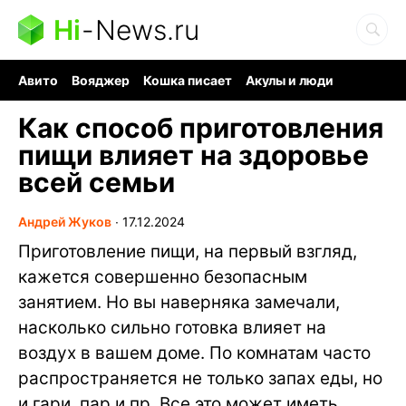
Hi
-
News.ru
Авито
Вояджер
Кошка писает
Акулы и люди
Ядерная война
Судоку и пазлы
Ядовитые пауки
Как способ приготовления
пищи влияет на здоровье
всей семьи
Андрей Жуков
∙
17.12.2024
Приготовление пищи, на первый взгляд,
кажется совершенно безопасным
занятием. Но вы наверняка замечали,
насколько сильно готовка влияет на
воздух в вашем доме. По комнатам часто
распространяется не только запах еды, но
и гари, пар и пр. Все это может иметь