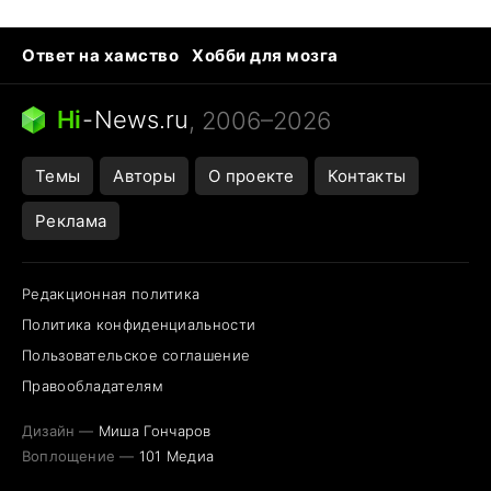
Ответ на хамство
Хобби для мозга
Бензин 100 и 95
Тунцы в океанариуме
Следующая пандемия
Google Maps открытие
Hi
-
News.ru
, 2006–2026
Темы
Авторы
О проекте
Контакты
Реклама
Редакционная политика
Политика конфиденциальности
Пользовательское соглашение
Правообладателям
Дизайн —
Миша Гончаров
Воплощение —
101 Медиа